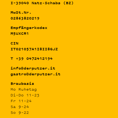
I–39040 Natz-Schabs (BZ)
MwSt.Nr.
02863820219
Empfängerkodex
M5UXCR1
CIN
IT021057A1I8II8GJZ
T +39 0472412194
info@derputzer.it
gastro@derputzer.it
Braubasis
Mo Ruhetag
Di–Do 11–23
Fr 11–24
Sa 9–24
So 9–22