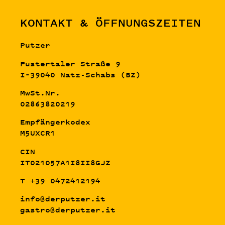
KONTAKT & ÖFFNUNGSZEITEN
Putzer
Pustertaler Straße 9
I–39040 Natz-Schabs (BZ)
MwSt.Nr.
02863820219
Empfängerkodex
M5UXCR1
CIN
IT021057A1I8II8GJZ
T +39 0472412194
info@derputzer.it
gastro@derputzer.it