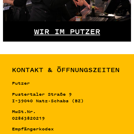
WIR IM PUTZER
KONTAKT & ÖFFNUNGSZEITEN
Putzer
Pustertaler Straße 9
I–39040 Natz-Schabs (BZ)
MwSt.Nr.
02863820219
Empfängerkodex