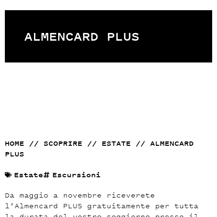
strahlend blauer Himmel mit vereinzelten Wolken. Das Tier trägt gelbe Ohrmarken.
ALMENCARD PLUS
HOME
//
SCOPRIRE
//
ESTATE
//
ALMENCARD
PLUS
Estate
Escursioni
Da maggio a novembre riceverete
l’Almencard PLUS gratuitamente per tutta
la durata del vostro soggiorno presso il