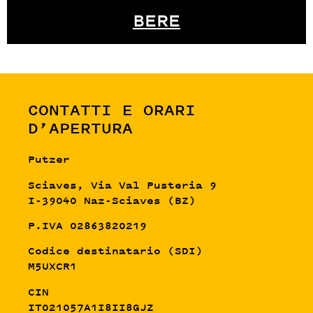
BERE
CONTATTI E ORARI
D’APERTURA
Putzer
Sciaves, Via Val Pusteria 9
I-39040 Naz-Sciaves (BZ)
P.IVA 02863820219
Codice destinatario (SDI)
M5UXCR1
CIN
IT021057A1I8II8GJZ