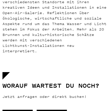
verschiedensten S
tand
orte mit ihren
kreativen Ideen und Installationen in eine
Open
–
Air
–
Galerie. Reflektionen über
ökologische, wirtschaftliche und soziale
Aspekte rund um das
Thema Wasser
und Licht
stehen im Fokus der Arbeiten
. Mehr als 20
Brunnen und kulturhistorische
Schätz
e
werden mit verschiedenen
Licht
k
unst
–
Installationen
neu
interpretiert
.
WORAUF WARTEST DU NOCH?
Jetzt anfragen oder direkt buchen!