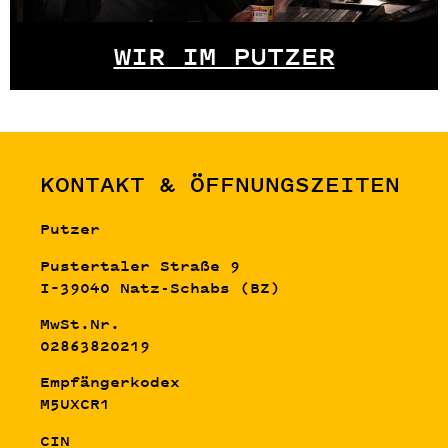
WIR IM PUTZER
KONTAKT & ÖFFNUNGSZEITEN
Putzer
Pustertaler Straße 9
I–39040 Natz-Schabs (BZ)
MwSt.Nr.
02863820219
Empfängerkodex
M5UXCR1
CIN