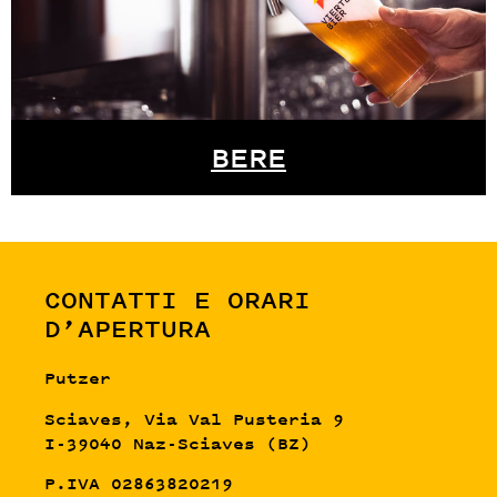
BERE
CONTATTI E ORARI
D’APERTURA
Putzer
Sciaves, Via Val Pusteria 9
I-39040 Naz-Sciaves (BZ)
P.IVA 02863820219