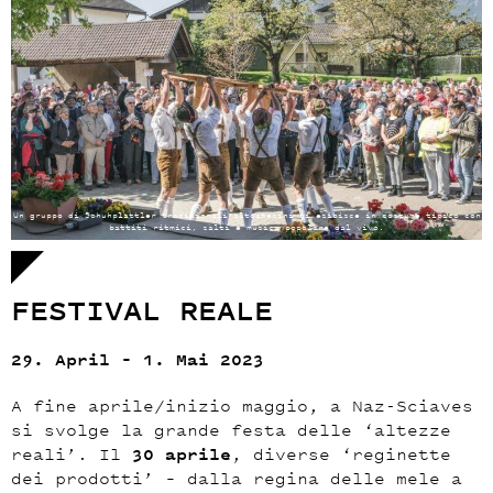
Un gruppo di Schuhplattler tradizionali altoatesini si esibisce in costume tipico con
battiti ritmici, salti e musica popolare dal vivo.
FESTIVAL REALE
29. April – 1. Mai 2023
A fine aprile/inizio maggio, a Naz-Sciaves
si svolge la grande festa delle ‘altezze
reali’. Il
30 aprile
, diverse ‘reginette
dei prodotti’ – dalla regina delle mele a