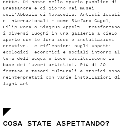
notte. Di notte nello spazio pubblico di
Bressanone e di giorno nei musei
dell’Abbazia di Novacella. Artisti locali
e internazionali
–
come Stefano Cagol,
Fil
ip Roca o Siegrun Appelt
–
trasformano
i diversi luoghi in una galleria a cielo
aperto con le loro idee
e installazioni
creative. Le riflessioni sugli aspetti
ecologici, economici e sociali intorno al
tema
dell’acqua
e luce
costituiscono la
base de
i
lavor
i
artistic
i
. Più di 20
fontane e tesori culturali e storici
sono
reinterpretati con varie installazioni di
light art
COSA STATE ASPETTANDO?