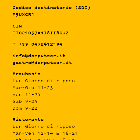
Codice destinatario (SDI)
M5UXCR1
CIN
IT021057A1I8II8GJZ
T +39 0472412194
info@derputzer.it
gastro@derputzer.it
Braubasis
Lun Giorno di riposo
Mar–Gio 11–23
Ven 11–24
Sab 9–24
Dom 9–22
Ristorante
Lun Giorno di riposo
Mar–Ven 12–14 & 18–21
Sab 12–14.30 & 18–21